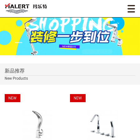
新品推荐
New Products
NEW
NEW