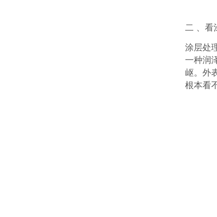
二 、看
涂层处
一种润
岖。外
根本看