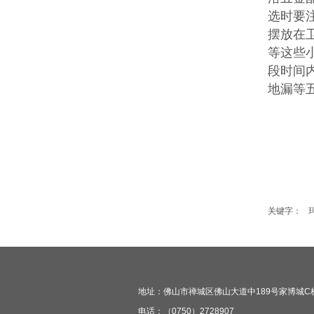
选时要
摆放在
等这些
段时间
地漏等
关键字：
地址：佛山市禅城区佛山大道中189号家博城C栋三
电话：（0750）2728907