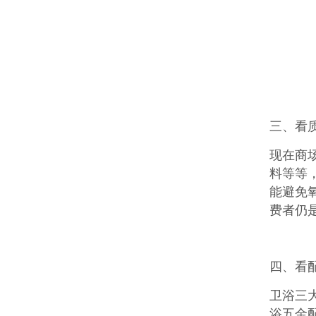
三、看
现在商
料等等
能避免
费者仍
四、看
卫浴三
浴五金