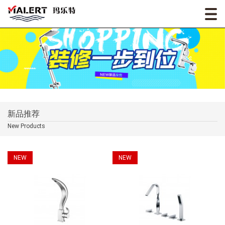
新品推荐
New Products
NEW
NEW