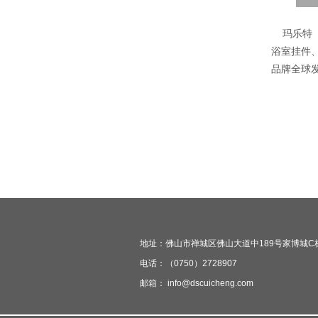
玛乐特（M
浴室挂件
品牌全球
地址：佛山市禅城区佛山大道中189号家博城C栋三
电话：（0750）2728907
邮箱： info@dscuicheng.com