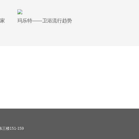
家
玛乐特——卫浴流行趋势
楼151-159