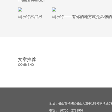
Thematic Promotion
玛乐特淋浴房
玛乐特——有你的地方就是温馨的
文章推荐
COMMEND
地址：佛山市禅城区佛山大道中189号家博城C栋三
电话：（0750）2728907