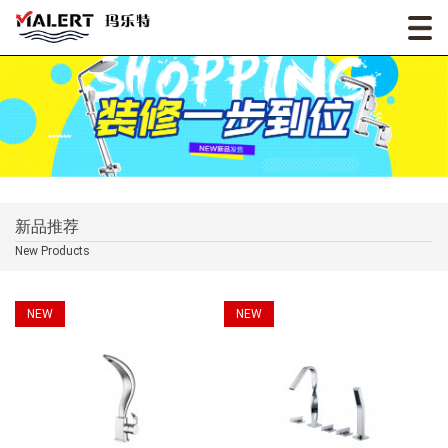
新品推荐
New Products
NEW
NEW